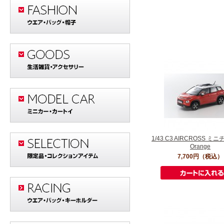
1/43 C3 AIRCROSS 
Orange
7,700円
（税込）