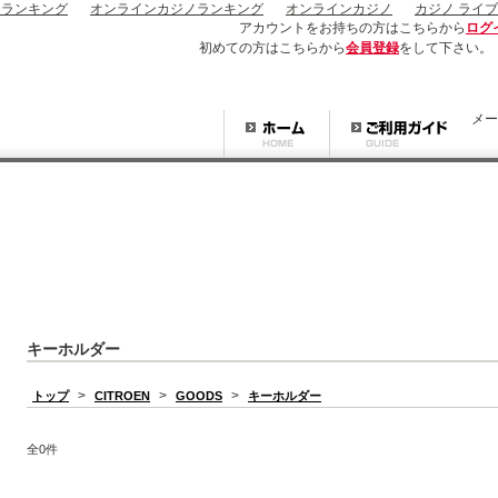
ノランキング
オンラインカジノランキング
オンラインカジノ
カジノ ライブ
アカウントをお持ちの方はこちらから
ログ
初めての方はこちらから
会員登録
をして下さい。
メー
キーホルダー
>
>
>
トップ
CITROEN
GOODS
キーホルダー
全0件