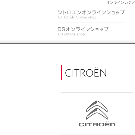
オンラインカジ