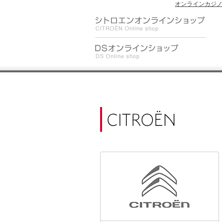
オンラインカジ