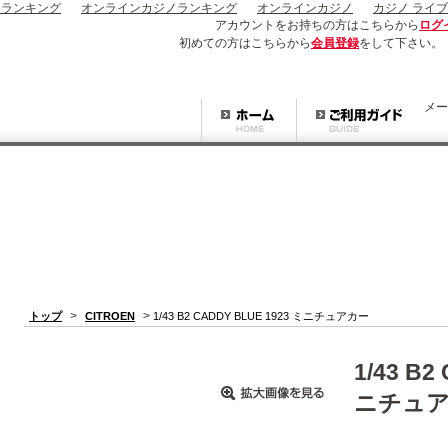
ノランキング
オンラインカジノランキング
オンラインカジノ
カジノ ライブ
アカウントをお持ちの方はこちらから
ログ
初めての方はこちらから
会員登録
をして下さい。
メー
>
>
トップ
CITROEN
1/43 B2 CADDY BLUE 1923 ミニチュアカー
1/43 B2
ニチュ