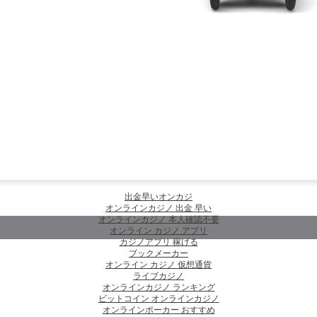
出金早いオンカジ
オンラインカジノ 出金 早い
オンラインカジノ 本人確認不要
オンライン カジノ アプリ
カジノアプリ 稼げる
ブックメーカー
オンライン カジノ 仮想通貨
ライブカジノ
オンラインカジノ ランキング
ビットコイン オンラインカジノ
オンラインポーカー おすすめ