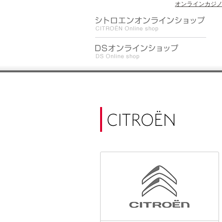
オンラインカジ