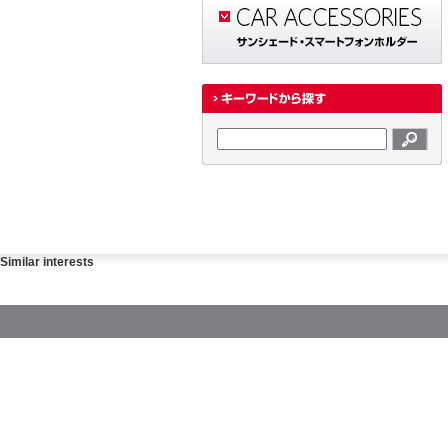
Similar interests