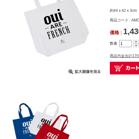
約44 x 42 x 3cm
商品コード : AMC
1,4
価格 :
数量
商品代金合計1万