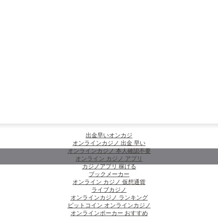
出金早いオンカジ
オンラインカジノ 出金 早い
オンラインカジノ 本人確認不要
オンライン カジノ アプリ
カジノアプリ 稼げる
ブックメーカー
オンライン カジノ 仮想通貨
ライブカジノ
オンラインカジノ ランキング
ビットコイン オンラインカジノ
オンラインポーカー おすすめ