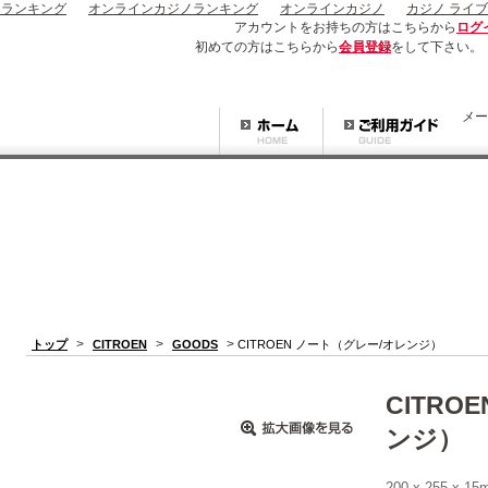
ノランキング
オンラインカジノランキング
オンラインカジノ
カジノ ライブ
アカウントをお持ちの方はこちらから
ログ
初めての方はこちらから
会員登録
をして下さい。
メー
>
>
>
トップ
CITROEN
GOODS
CITROEN ノート（グレー/オレンジ）
CITRO
ンジ）
200 x 255 