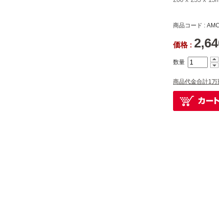
商品コード : AMC
2,6
価格 :
数量
商品代金合計1万