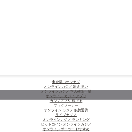
出金早いオンカジ
オンラインカジノ 出金 早い
オンラインカジノ 本人確認不要
オンライン カジノ アプリ
カジノアプリ 稼げる
ブックメーカー
オンライン カジノ 仮想通貨
ライブカジノ
オンラインカジノ ランキング
ビットコイン オンラインカジノ
オンラインポーカー おすすめ