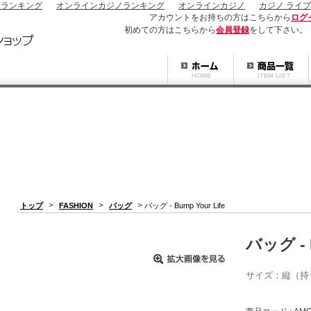
ノランキング
オンラインカジノランキング
オンラインカジノ
カジノ ライブ
アカウントをお持ちの方はこちらから
ログ
初めての方はこちらから
会員登録
をして下さい。
>
>
>
トップ
FASHION
バッグ
バッグ - Bump Your Life
バッグ - B
サイズ：縦（持ち手