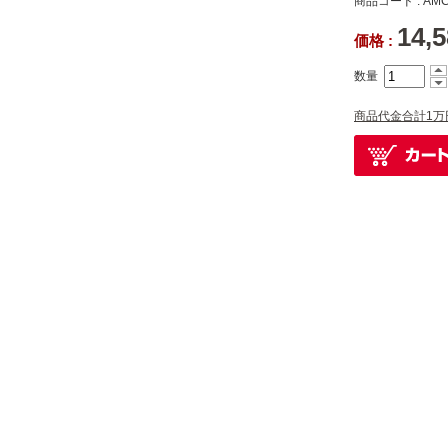
商品コード : AMC
14,
価格 :
数量
商品代金合計1万