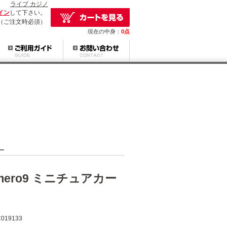
ライブ カジノ
イン
して下さい。
（ご注文時必須）
現在の中身：
0点
カー
Numero9 ミニチュアカー
019133