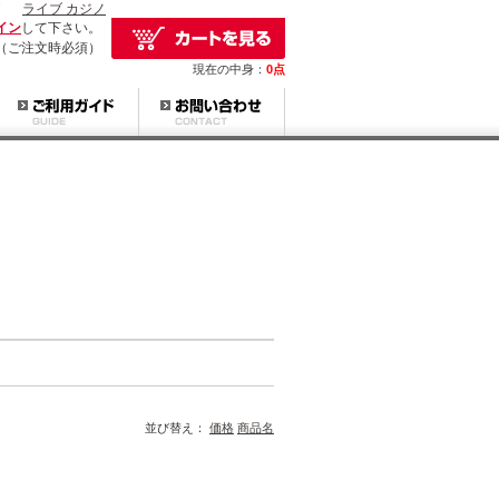
ライブ カジノ
イン
して下さい。
（ご注文時必須）
現在の中身：
0点
並び替え：
価格
商品名