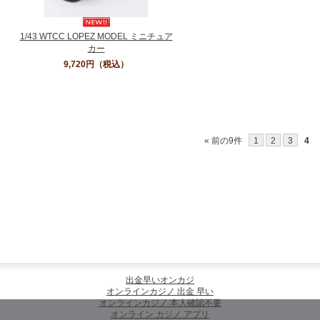
1/43 WTCC LOPEZ MODEL ミニチュア
カー
9,720円
（税込）
« 前の9件
1
2
3
4
出金早いオンカジ
オンラインカジノ 出金 早い
オンラインカジノ 本人確認不要
オンライン カジノ アプリ