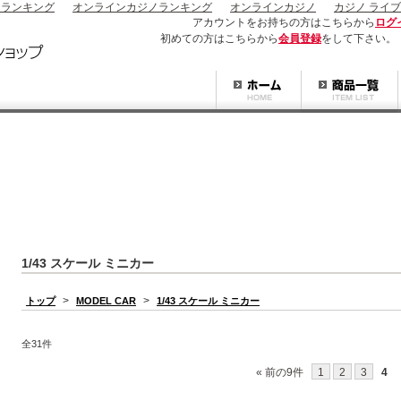
ノランキング
オンラインカジノランキング
オンラインカジノ
カジノ ライブ
アカウントをお持ちの方はこちらから
ログ
初めての方はこちらから
会員登録
をして下さい。
1/43 スケール ミニカー
>
>
トップ
MODEL CAR
1/43 スケール ミニカー
全31件
« 前の9件
1
2
3
4