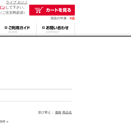
ライブ カジノ
イン
して下さい。
（ご注文時必須）
現在の中身：
0点
並び替え：
価格
商品名
9件 »