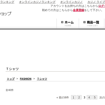
ノランキング
オンラインカジノランキング
オンラインカジノ
カジノ ライブ
アカウントをお持ちの方はこちらから
ログ
初めての方はこちらから
会員登録
をして下さい。
Ｔシャツ
>
>
トップ
FASHION
Ｔシャツ
全40件
« 前の9件
1
2
3
4
5
次の