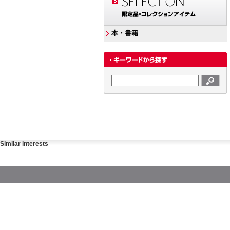
本・書籍
Similar interests